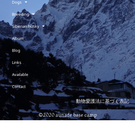
Dogs
Breeding
Siberian husky
Album
Blog
Links
Available
Contact
動物愛護法に基づく表記
©2020 aunade base camp