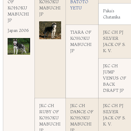
OF
KOHOKU
BATOTO
KOHOKU
MABUCHI
YETU
Paka’s
MABUCHI
JP
Chatanika
JP
Japan 2006
TIARA OF
JKC CH PJ
KOHOKU
SILVER
MABUCHI
JACK OF S.
JP
K. V.
JKC CH
JUMP
VENUS OF
BACK
DRAFT JP
JKC CH
JKC CH
JKC CH PJ
RUBY OF
DANCE OF
SILVER
KOHOKU
KOHOKU
JACK OF S.
MABUCHI
MABUCHI
K. V.
JP
JP