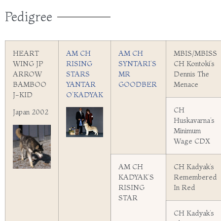
Pedigree
HEART
AM CH
AM CH
MBIS/MBISS
WING JP
RISING
SYNTARI’S
CH Kontoki’s
ARROW
STARS
MR
Dennis The
BAMBOO
YANTAR
GOODBER
Menace
J-KID
O’KADYAK
CH
Japan 2002
Huskavarna’s
Minimum
Wage CDX
AM CH
CH Kadyak’s
KADYAK’S
Remembered
RISING
In Red
STAR
CH Kadyak’s