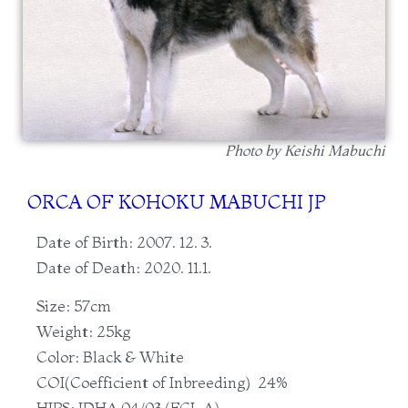
Photo by Keishi Mabuchi
ORCA OF KOHOKU MABUCHI JP
Date of Birth: 2007. 12. 3.
Date of Death: 2020. 11.1.
Size: 57cm
Weight: 25kg
Color: Black & White
COI(Coefficient of Inbreeding) 24%
HIPS: JDHA 04/03 (FCI-A)