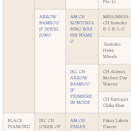
Flo-Jo
ARROW
AM CH
MBIS/MBISS
BAMBOO
KONTOKI’S
CH Kontoki’s
JP JEWEL
BING WAS
E-I-E-I-O
JUNO
HIS NAME
O
Kontoki’s
Helen
Wheels
JKC CH
CH Alcinta’s
ARROW
Modern Day
BAMBOO
Warrior
JP
PRIMIERE
CH Kartoga’s
IN MODE
Chaka Khan
BLACK
JKC CH
AM CH
Paka’s Lakota
DIAMOND
JOKER OF
PAKA’S
Dancer