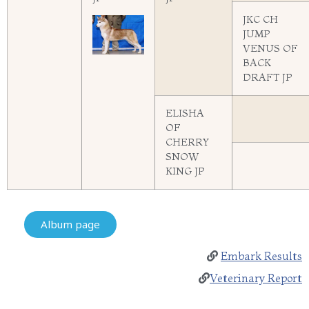
JKC CH
JUMP
VENUS OF
BACK
DRAFT JP
ELISHA
OF
CHERRY
SNOW
KING JP
Album page
Embark Results
Veterinary Report