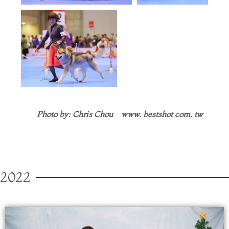
Photo by: Chris Chou www. bestshot com. tw
2022