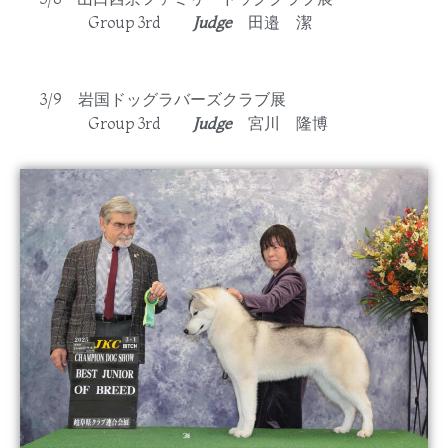
Group 3rd
Judge
田邉 潔
3/9 岩国ドッグラバーズクラブ展
Group 3rd
Judge
宮川 隆博