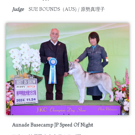
Judge
SUE BOUNDS（AUS) / 原勢真理子
Aunade Basecamp JP Speed Of Night