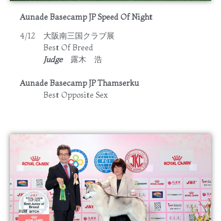
Aunade Basecamp JP Speed Of Night
4/12 大阪南三国クラブ展
Best Of Breed
Judge
露木 浩
Aunade Basecamp JP Thamserku
Best Opposite Sex