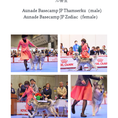
ル審査
Aunade Basecamp JP Thamserku（male)
Aunade Basecamp JP Zodiac（female）