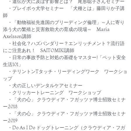
・遺伝が犬に及ぼす影響とは？ 尾形聡子さんセミナー
・プレイボゥ犬学セミナー 「犬種とは」藤田りか子講
師
・「動物福祉先進国のブリーディング倫理」～人に寄り
添う犬の繁殖と災害救助犬の育成の現場～
Maria
Axelsson
講師
・社会化？ハズバンダリー？エンリッチメント？流行語
にご注意あれ！
SAITOMIKI
講師
・日常の事故予防と対処の基礎をマスター
!
「ペット安全
生活
101
」
・テリントン
T
タッチ・リーディングワーク ワークショ
ップ
・犬の正しいデンタルケアセミナー
・クリッカートレーニング ワークショップ
・「犬の心」 クラウディア・フガッツァ博士招致セミナ
ー
2018
・「犬の心」 クラウディア・フガッツァ博士招致セミナ
ー
2019
・Do As I Do
ドッグトレーニング（クラウディア・フガ