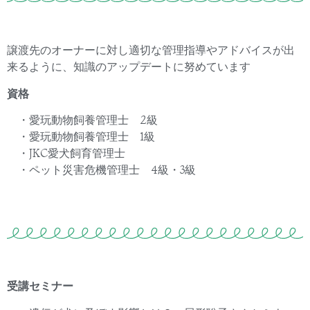
譲渡先のオーナーに対し適切な管理指導やアドバイスが出
来るように、知識のアップデートに努めています
資格
・愛玩動物飼養管理士
2
級
・愛玩動物飼養管理士 1級
・JKC
愛犬飼育管理士
・ペット災害危機管理士
4
級・
3
級
受講セミナー