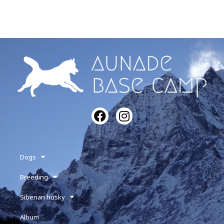
Dogs
Breeding
Siberian husky
Album