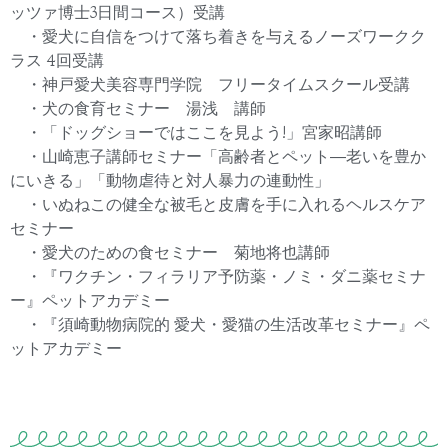
ッツァ博士
3
日間コース）受講
・愛犬に自信をつけて落ち着きを与えるノーズワークク
ラス
4
回受講
・神戸愛犬美容専門学院 フリータイムスクール受講
・犬の食育セミナー 湯浅 講師
・「ドッグショーではここを見よう
!
」宮家昭講師
・山崎恵子講師セミナー「高齢者とペット―老いを豊か
にいきる」「動物虐待と対人暴力の連動性」
・いぬねこの健全な被毛と皮膚を手に入れるヘルスケア
セミナー
・愛犬のための食セミナー 菊地将也講師
・『ワクチン・フィラリア予防薬・ノミ・ダニ薬セミナ
ー』ペットアカデミー
・『須崎動物病院的 愛犬・愛猫の生活改革セミナー』ペ
ットアカデミー